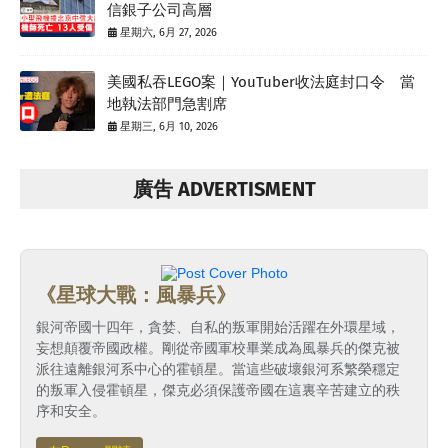
信銀子公司高層
星期六, 6月 27, 2026
美國私吞LEGO案｜YouTuber收法庭封口令 當
地執法部門急割席
星期三, 6月 10, 2026
廣吿 ADVERTISMENT
《星球大戰：風暴兵》
銀河帝國十四年，貪婪、自私的叛軍開始活躍在外環星域，
妄想顛覆帝國政權。剛從帝國軍校畢業成為風暴兵的傑克被
派往遠離銀河系中心的霍頓星。當這些破壞銀河系繁榮穩定
的叛軍入侵霍頓星，傑克必須保護帝國在這裏辛苦建立的秩
序和安全。