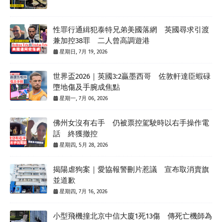
性罪行通緝犯泰特兄弟美國落網 英國尋求引渡
兼加控38罪 二人曾高調遊港
星期日, 7月 19, 2026
世界盃2026｜英國3:2贏墨西哥 佐敦軒達臣蝦碌
墮地傷及手腕成焦點
星期一, 7月 06, 2026
佛州女沒有右手 仍被票控駕駛時以右手操作電
話 終獲撤控
星期四, 5月 28, 2026
揭陽虐狗案｜愛協報警刪片惹議 宣布取消賣旗
並道歉
星期四, 7月 16, 2026
小型飛機撞北京中信大廈1死13傷 傳死亡機師為