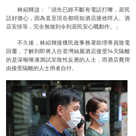
林紹輝說：「頭先已經不斷有電話打嚟，居民
話好擔心，因為直至現在都唔知酒店接收咩人、酒
店安排等，完全無做到令到居民安心嘅動作。」
不久後，林紹輝接獲民政事務署助理專員致電
回覆，了解到即將入住荃灣絲麗酒店接受14天隔離
的是深喉唾液測試呈陰性反應的人士，而酒店費用
由接受隔離的人士用者自付。