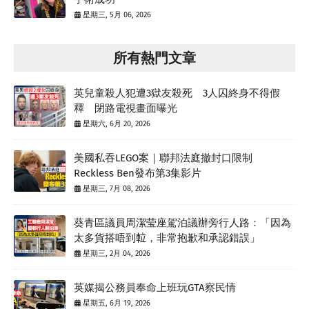
星期三, 5月 06, 2026
所有熱門文章
英兒童殺人犯遭3獄友殺死 3人囚終身不得假
釋 閉路電視畫面曝光
星期六, 6月 20, 2026
美國私吞LEGO案｜聯邦法庭撤封口限制
Reckless Ben發布第3集影片
星期三, 7月 08, 2026
葵青區議員周潔莹座駕泊議辦旁行人路：「因為
太多貨搭唔到𨋢，非常抱歉和承認錯誤」
星期三, 2月 04, 2026
英媒揭公務員奉命上班玩GTA察民情
星期五, 6月 19, 2026