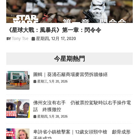
《星球大戰：風暴兵》第一章：閃令令
Tony Tse
星期四, 12月 17, 2020
今星期熱門
圖輯｜葵涌石籬商場麥當勞拆牆修繕
星期三, 5月 20, 2026
佛州女沒有右手 仍被票控駕駛時以右手操作電
話 終獲撤控
星期四, 5月 28, 2026
卑詩省小鎮槍擊案｜12歲女頭頸中槍 顱骨成形
手術成功