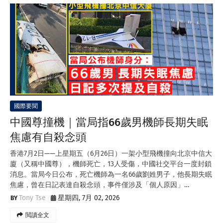
國際要聞
中國尊撞機｜當局指66歲男機師長期失眠
焦慮有自殺念頭
香港7月2日——上星期五（6月26日）一架小型飛機撞向北京中信大
廈（又稱中國尊），機師死亡，13人受傷，中國社交平台一度封鎖
消息。當局今日公布，死亡機師為一名66歲劉姓男子，他長期失眠
焦慮，曾在日記表達自殺念頭，事件僅涉及「個人原因」…
Tony Tse
星期四, 7月 02, 2026
閲讀全文