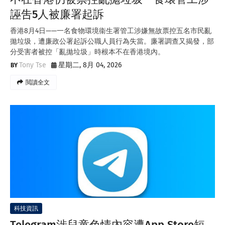
誣吿5人被廉署起訴
香港8月4日——一名食物環境衞生署管工涉嫌無故票控五名市民亂
拋垃圾，遭廉政公署起訴公職人員行為失當。廉署調查又揭發，部
分受害者被控「亂拋垃圾」時根本不在香港境內。
Tony Tse
星期二, 8月 04, 2026
閲讀全文
科技資訊
Telegram涉兒童色情內容遭App Store短