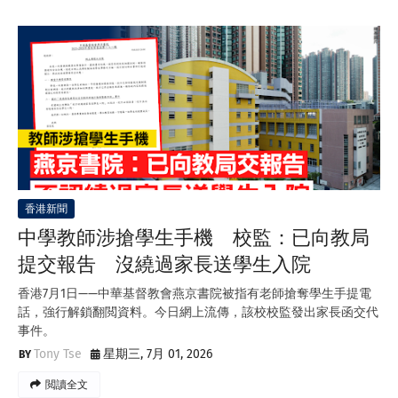
香港新聞
中學教師涉搶學生手機 校監：已向教局
提交報吿 沒繞過家長送學生入院
香港7月1日——中華基督教會燕京書院被指有老師搶奪學生手提電
話，強行解鎖翻閲資料。今日網上流傳，該校校監發出家長函交代
事件。
Tony Tse
星期三, 7月 01, 2026
閲讀全文