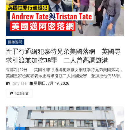
國際要聞
性罪行通緝犯泰特兄弟美國落網 英國尋
求引渡兼加控38罪 二人曾高調遊港
香港7月19日——英國性罪行通緝犯兼厭女網紅泰特兄弟美國落網，
英國皇家檢察署表示正尋求引渡二人回國受審，並加控他們38罪。
Tony Tse
星期日, 7月 19, 2026
閲讀全文