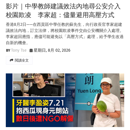
影片｜中學教師建議效法內地尋公安介入
校園欺凌 李家超：儘量避用高壓方式
香港8月2日——在西貢區中學任教的蘇先生，向行政長官李家超建
議效法內地，訂立法律，將校園欺凌事件交由公安機關介入處理。
李家超回應指，應儘可能避免以「高壓方式」處理，給予學生改過
自新的機會。
Tony Tse
星期日, 8月 02, 2026
閲讀全文