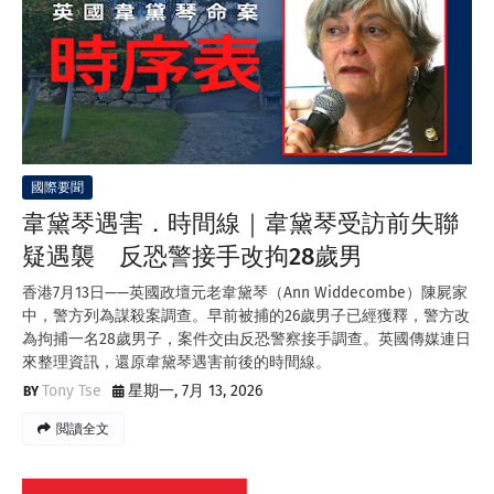
國際要聞
韋黛琴遇害．時間線｜韋黛琴受訪前失聯
疑遇襲 反恐警接手改拘28歲男
香港7月13日——英國政壇元老韋黛琴（Ann Widdecombe）陳屍家
中，警方列為謀殺案調查。早前被捕的26歲男子已經獲釋，警方改
為拘捕一名28歲男子，案件交由反恐警察接手調查。英國傳媒連日
來整理資訊，還原韋黛琴遇害前後的時間線。
Tony Tse
星期一, 7月 13, 2026
閲讀全文