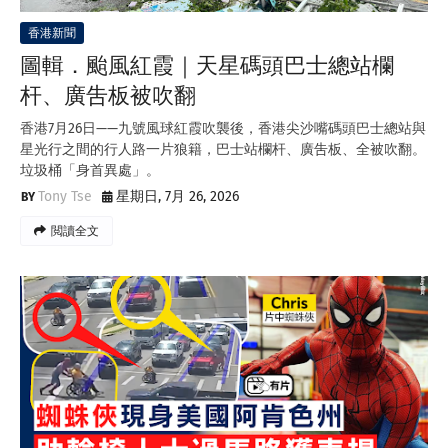
香港新聞
圖輯．颱風紅霞｜天星碼頭巴士總站欄
杆、廣吿板被吹翻
香港7月26日——九號風球紅霞吹襲後，香港尖沙嘴碼頭巴士總站與
星光行之間的行人路一片狼籍，巴士站欄杆、廣吿板、全被吹翻。
垃圾桶「身首異處」。
Tony Tse
星期日, 7月 26, 2026
閲讀全文