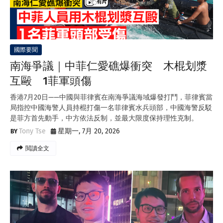
國際要聞
南海爭議｜中菲仁愛礁爆衝突 木棍划漿
互毆 1菲軍頭傷
香港7月20日——中國與菲律賓在南海爭議海域爆發打鬥，菲律賓當
局指控中國海警人員持棍打傷一名菲律賓水兵頭部，中國海警反駁
是菲方首先動手，中方依法反制，並最大限度保持理性克制。
Tony Tse
星期一, 7月 20, 2026
閲讀全文