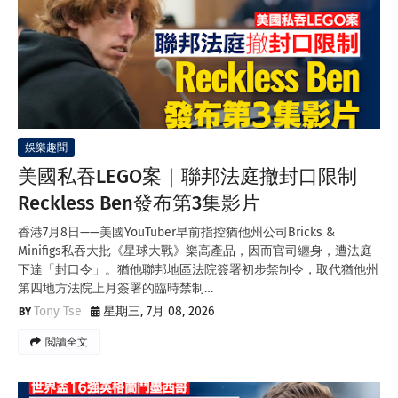
娛樂趣聞
美國私吞LEGO案｜聯邦法庭撤封口限制
Reckless Ben發布第3集影片
香港7月8日——美國YouTuber早前指控猶他州公司Bricks &
Minifigs私吞大批《星球大戰》樂高產品，因而官司纏身，遭法庭
下達「封口令」。猶他聯邦地區法院簽署初步禁制令，取代猶他州
第四地方法院上月簽署的臨時禁制…
Tony Tse
星期三, 7月 08, 2026
閲讀全文