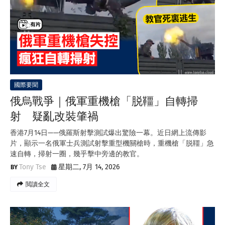
國際要聞
俄烏戰爭｜俄軍重機槍「脱韁」自轉掃
射 疑亂改裝肇禍
香港7月14日——俄羅斯射擊測試爆出驚險一幕。近日網上流傳影
片，顯示一名俄軍士兵測試射擊重型機關槍時，重機槍「脱韁」急
速自轉，掃射一圈，幾乎擊中旁邊的教官。
Tony Tse
星期二, 7月 14, 2026
閲讀全文