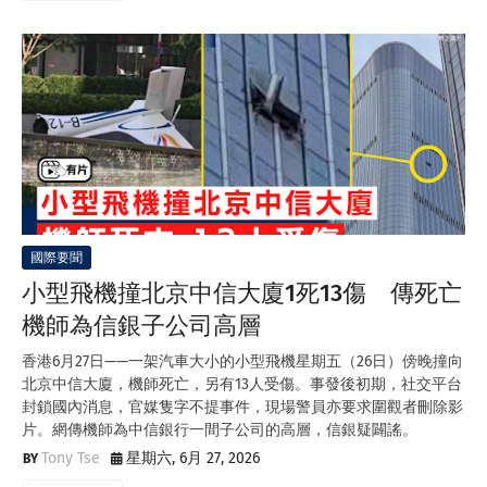
國際要聞
小型飛機撞北京中信大廈1死13傷 傳死亡
機師為信銀子公司高層
香港6月27日——一架汽車大小的小型飛機星期五（26日）傍晚撞向
北京中信大廈，機師死亡，另有13人受傷。事發後初期，社交平台
封鎖國內消息，官媒隻字不提事件，現場警員亦要求圍觀者刪除影
片。網傳機師為中信銀行一間子公司的高層，信銀疑闢謠。
Tony Tse
星期六, 6月 27, 2026