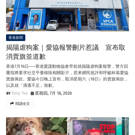
香港新聞
揭陽虐狗案｜愛協報警刪片惹議 宣布取
消賣旗並道歉
香港7月16日——香港愛護動物協會早前就揭陽虐狗案報警，警方回
覆指將要求社交平臺移除相關影片，惹來網民批評和呼籲杯葛愛協
賣旗籌款。愛協今日晚上宣布，取消星期六（18日）的賣旗籌款，
以及就「溝通不足」致歉。
Tony Tse
星期四, 7月 16, 2026
閲讀全文