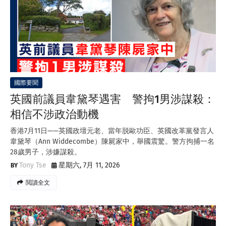
國際要聞
英國前議員韋黛琴遇害 警拘1男涉謀殺：
相信不涉政治動機
香港7月11日——英國政壇元老、當年脱歐功臣、英國改革黨發言人
韋黛琴（Ann Widdecombe）陳屍家中，舉國震驚。警方拘捕一名
28歲男子，涉嫌謀殺。
Tony Tse
星期六, 7月 11, 2026
閲讀全文