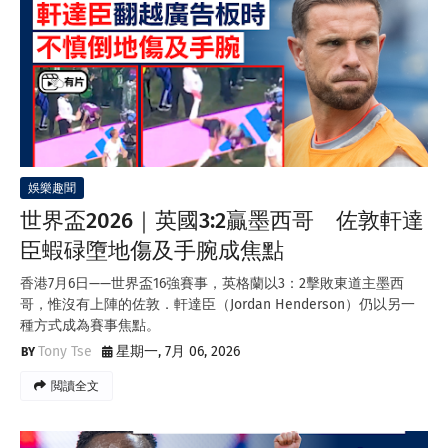
娛樂趣聞
世界盃2026｜英國3:2贏墨西哥 佐敦軒達
臣蝦碌墮地傷及手腕成焦點
香港7月6日——世界盃16強賽事，英格蘭以3：2擊敗東道主墨西
哥，惟沒有上陣的佐敦．軒達臣（Jordan Henderson）仍以另一
種方式成為賽事焦點。
Tony Tse
星期一, 7月 06, 2026
閲讀全文