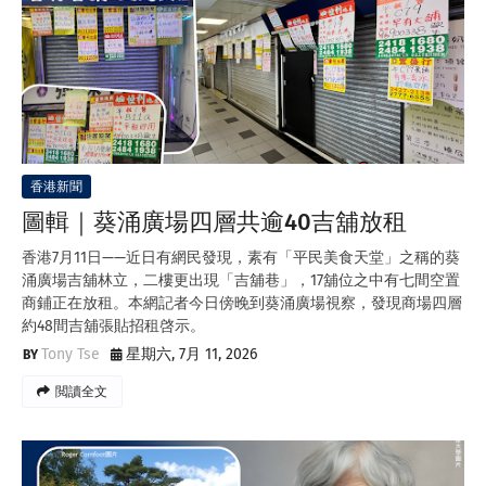
香港新聞
圖輯｜葵涌廣場四層共逾40吉舖放租
香港7月11日——近日有網民發現，素有「平民美食天堂」之稱的葵
涌廣場吉舖林立，二樓更出現「吉舖巷」，17舖位之中有七間空置
商鋪正在放租。本網記者今日傍晚到葵涌廣場視察，發現商場四層
約48間吉舖張貼招租啓示。
Tony Tse
星期六, 7月 11, 2026
閲讀全文