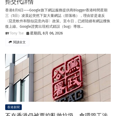
拒交代詳情
香港8月6日——Google旗下網誌服務提供商Blogger香港時間星期
三（5日）凌晨起突然下架大量網誌（部落格），理由皆是違反
〈惡意軟件和類似惡意內容〉政策。至今日，已經陸續有網誌獲恢
復上線。Google證實出現程式錯誤（bug）導致…
Tony Tse
星期四, 8月 06, 2026
閲讀全文
香港新聞
不在香港仍被票控亂拋垃圾 食環管工涉