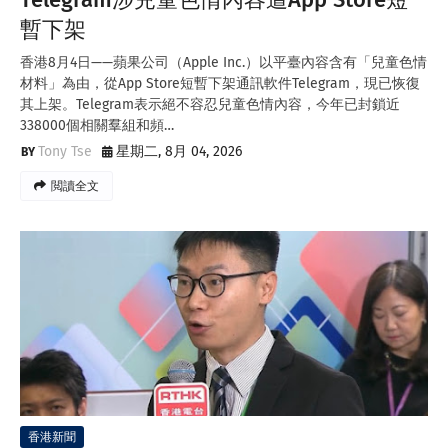
暫下架
香港8月4日——蘋果公司（Apple Inc.）以平臺內容含有「兒童色情
材料」為由，從App Store短暫下架通訊軟件Telegram，現已恢復
其上架。Telegram表示絕不容忍兒童色情內容，今年已封鎖近
338000個相關羣組和頻…
Tony Tse
星期二, 8月 04, 2026
閲讀全文
香港新聞