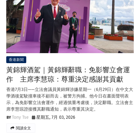
香港新聞
黃錦輝酒駕｜黃錦輝辭職：免影響立會運
作 主席李慧琼：尊重決定感謝其貢獻
香港7月3日——立法會議員黃錦輝涉嫌星期一（6月29日）在中文大
學酒後駕駛撞車後不顧而去，被警方拘捕。他今日在書面聲明表
示，為免影響立法會運作，經過慎重考慮後，決定辭職。立法會主
席李慧琼證接獲其辭職通知，表示尊重其決定。
Tony Tse
星期五, 7月 03, 2026
閲讀全文