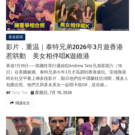
香港新聞
影片．重温｜泰特兄弟2026年3月遊香港
惹哄動 美女相伴唱K遊維港
香港7月19日——英國性罪行通緝犯Andrew Tate兄弟星期六（18
日）在美國被捕。泰特兄弟今年3月才高調到香港遊玩。安德魯當
時在社交平臺上傳多段影片，顯示他們在中環蘭桂坊消閑，獲多人
包圍合照。他們又與多名美女一起唱卡啦OK，並在維…
Tony Tse
星期日, 7月 19, 2026
閲讀全文