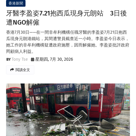
香港新聞
牙醫李盈姿7.21抱西瓜現身元朗站 3日後
遭NGO解僱
香港7月30日——在一間非牟利機構任職牙醫的李盈姿7月21日抱西
瓜現身元朗港鐵站，其間遭警員截查近一小時。李盈姿今日表示，
她工作的非牟利機構疑遭政府施壓，因而解僱她。李盈姿批評政府
罔顧病人利益。
Tony Tse
星期四, 7月 30, 2026
閲讀全文