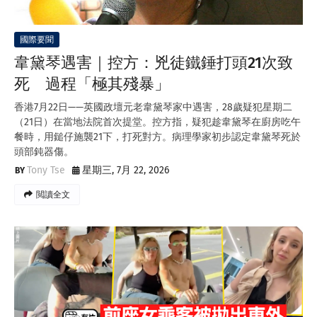
國際要聞
韋黛琴遇害｜控方：兇徒鐵錘打頭21次致
死 過程「極其殘暴」
香港7月22日——英國政壇元老韋黛琴家中遇害，28歲疑犯星期二
（21日）在當地法院首次提堂。控方指，疑犯趁韋黛琴在廚房吃午
餐時，用鎚仔施襲21下，打死對方。病理學家初步認定韋黛琴死於
頭部鈍器傷。
Tony Tse
星期三, 7月 22, 2026
閲讀全文