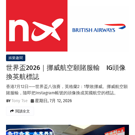
娛樂趣聞
世界盃2026｜挪威航空願賭服輸 IG頭像
換英航標誌
香港7月12日——世界盃八強賽，英格蘭2：1擊敗挪威。挪威航空願
賭服輸，隨即把Instagram帳號的頭像換成英國航空的標誌。
Tony Tse
星期日, 7月 12, 2026
閲讀全文