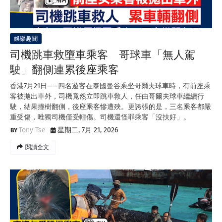
娛樂趣聞
司機跳車救墮車乘客 哥球車「無人駕
駛」翻側連累後座乘客
香港7月21日——四名遊客在泰國曼谷乘坐哥爾夫球車時，有前座乘
客被拋出車外，司機竟然立即跳車救人，任由哥爾夫球車繼續行
駛，結果撞樹翻側，後座乘客慘遭殃。更誇張的是，三名乘客都嚴
重受傷，唯獨司機僅受輕傷。司機還怪罪乘客「沒扶好」。
Tony Tse
星期二, 7月 21, 2026
閲讀全文