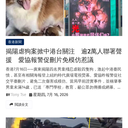
香港新聞
揭陽虐狗案掀中港台關注 逾2萬人聯署聲
援 愛協報警促刪片免模仿惹議
香港7月16日——廣東揭陽四名男童殘忍虐殺四隻狗，激起中港臺民
憤，甚至有相關海報登上紐約時代廣場電視熒幕。愛協昨報警促社
交平臺刪片，避免二次傷害或模仿。當局早前證實事件，並稱肇事
男童未滿14歲，已送「專門學校」教育，籲公眾勿傳播或網暴。…
Tony Tse
星期四, 7月 16, 2026
閲讀全文