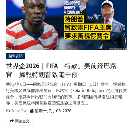
國際要聞
世界盃2026｜FIFA「特赦」美前鋒巴路
官 據報特朗普致電干預
香港7月6日——國際足球協會（FIFA）星期日（5日）宣布，暫緩執
行美國足球隊前鋒科拿連．巴路官（Folarin Balogun）的紅牌停賽
處分，准其今日出戰鬥比利時的賽事。多間美國傳媒引述消息報
導，美國總統特朗普致電國際足協主席基安…
Tony Tse
星期一, 7月 06, 2026
閲讀全文