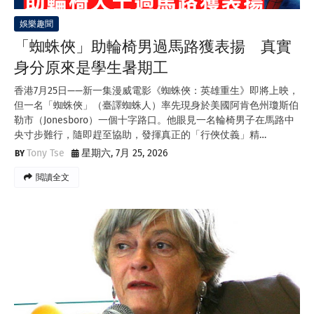
娛樂趣聞
「蜘蛛俠」助輪椅男過馬路獲表揚 真實
身分原來是學生暑期工
香港7月25日——新一集漫威電影《蜘蛛俠：英雄重生》即將上映，
但一名「蜘蛛俠」（臺譯蜘蛛人）率先現身於美國阿肯色州瓊斯伯
勒市（Jonesboro）一個十字路口。他眼見一名輪椅男子在馬路中
央寸步難行，隨即趕至協助，發揮真正的「行俠仗義」精…
Tony Tse
星期六, 7月 25, 2026
閲讀全文