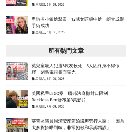
星期四, 5月 28, 2026
卑詩省小鎮槍擊案｜12歲女頭頸中槍 顱骨成形
手術成功
星期三, 5月 06, 2026
所有熱門文章
英兒童殺人犯遭3獄友殺死 3人囚終身不得假
釋 閉路電視畫面曝光
星期六, 6月 20, 2026
美國私吞LEGO案｜聯邦法庭撤封口限制
Reckless Ben發布第3集影片
星期三, 7月 08, 2026
葵青區議員周潔莹座駕泊議辦旁行人路：「因為
太多貨搭唔到𨋢，非常抱歉和承認錯誤」