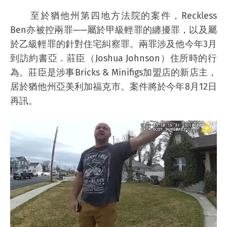
至於猶他州第四地方法院的案件，Reckless
Ben亦被控兩罪——屬於甲級輕罪的纏擾罪，以及屬
於乙級輕罪的針對住宅糾察罪。兩罪涉及他今年3月
到訪約書亞．莊臣（Joshua Johnson）住所時的行
為。莊臣是涉事Bricks & Minifigs加盟店的新店主，
居於猶他州亞美利加福克市。案件將於今年8月12日
再訊。