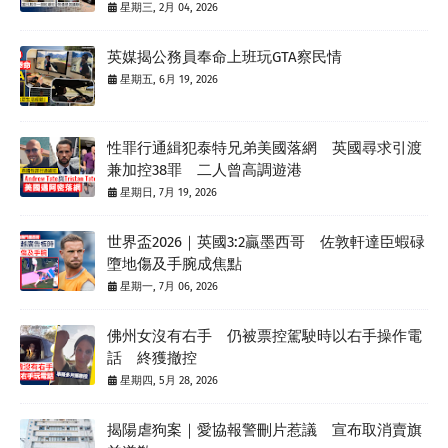
星期三, 2月 04, 2026
英媒揭公務員奉命上班玩GTA察民情
星期五, 6月 19, 2026
性罪行通緝犯泰特兄弟美國落網 英國尋求引渡
兼加控38罪 二人曾高調遊港
星期日, 7月 19, 2026
世界盃2026｜英國3:2贏墨西哥 佐敦軒達臣蝦碌
墮地傷及手腕成焦點
星期一, 7月 06, 2026
佛州女沒有右手 仍被票控駕駛時以右手操作電
話 終獲撤控
星期四, 5月 28, 2026
揭陽虐狗案｜愛協報警刪片惹議 宣布取消賣旗