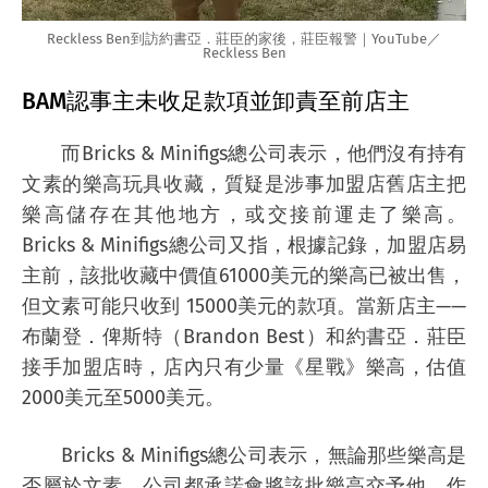
Reckless Ben到訪
約書亞．莊臣的家後，莊臣報警｜YouTube／
Reckless Ben
BAM認事主未收足款項並卸責至前店主
而Bricks & Minifigs總公司表示，他們沒有持有
文素的樂高玩具收藏，質疑是涉事加盟店舊店主把
樂高儲存在其他地方，或交接前運走了樂高。
Bricks & Minifigs總公司又指，根據記錄，加盟店易
主前，該批收藏中價值61000美元的樂高已被出售，
但文素可能只收到 15000美元的款項。當新店主——
布蘭登．俾斯特（Brandon Best）和約書亞．莊臣
接手加盟店時，店內只有少量《星戰》樂高，估值
2000美元至5000美元。
Bricks & Minifigs總公司表示，無論那些樂高是
否屬於文素，公司都承諾會將該批樂高交予他，作