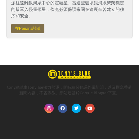
派往遠離銀河系中心的霍頓星。當這些破壞銀河系繁榮穩定
的叛軍入侵霍頓星，傑克必須保護帝國在這裏辛苦建立的秩
序和安全。
在Penana閲讀
tony網誌由Tony Tse獨力營運，閑時練習翻譯外電新聞，以及撰寫香港
新聞內容，不吝賜教。網站建基於Google Blogger平臺。