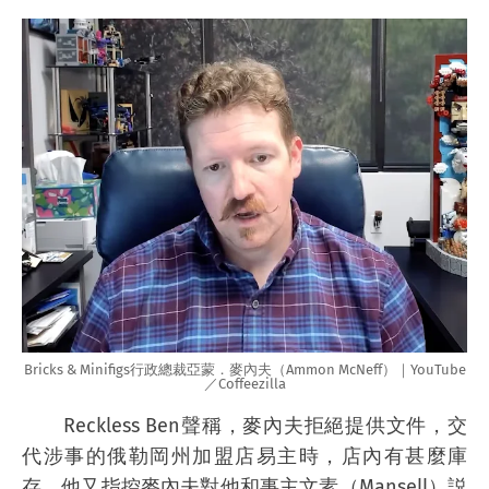
Bricks & Minifigs行政總裁亞蒙．麥內夫（Ammon McNeff）｜YouTube
／Coffeezilla
Reckless Ben聲稱，麥內夫拒絕提供文件，交
代涉事的俄勒岡州加盟店易主時，店內有甚麼庫
存。他又指控麥內夫對他和事主文素（Mansell）説