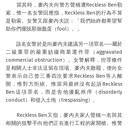
當其時，麥內夫向警方聲稱遭Reckless Ben勒
索，惟一名女警回應指，Reckless Ben的行為不算
是勒索。女警又跟麥內夫説：「我們始終都希望幫
助你們擺脱那個蠢蛋（fool）。」
該名女警於是向麥內夫建議另一項罪名——屬於
二級重罪的嚴重妨礙商業運作罪（aggravated
commercial obstruction）。女警解釋，控罪條件
是相關人士非法逗留在現場。麥內夫聽罷，便向女
警表示自己曾三番四次要求Reckless Ben等人離
開，惟對方拒絕。惟當局最終沒有起訴Reckless
Ben這項罪名，而是吿他擾亂秩序（disorderly
conduct）和侵入土地（trespassing）。
Reckless Ben又指，麥內夫家人聲稱一名與其
相關的狙擊手向他們正在進行工程的家開槍。惟警