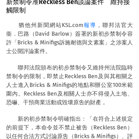
新禁制令准Reckless Ben談論案件 維持接
觸限制
猶他州新聞網站KSL.com
報導
，聯邦法官大
衞．巴路（David Barlow）簽署的新初步禁制令容
許「Bricks & Minifigs訴施耐德與文素案」之涉案人
士公開評論案件。
聯邦法院頒布的初步禁制令又維持州法院臨時
禁制令的限制，即禁止Reckless Ben及與其相關之
人士進入Bricks & Minifigs的地點和辦公室100米範
圍內。Reckless Ben及相關人士亦不得侵入土地、
恐嚇、干預商業活動或毀壞原吿的財產，
新的初步禁制令明確指出：「在符合上述規定
的前提下，本命令並不禁止被吿（Reckless Ben）
以任何合法方式討論原吿（Bricks & Minifigs）、評