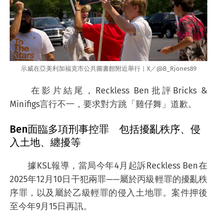
示威在亞美利加福克市公共圖書館附近舉行｜X／@B_Rjones89
在影片結尾，Reckless Ben批評Bricks &
Minifigs言行不一，要求對方跳「雞仔舞」道歉。
Ben面臨多項刑事控罪 包括擾亂秩序、侵
入土地、纏擾等
據KSL報導，當局今年4月起訴Reckless Ben在
2025年12月10日干犯兩罪——屬於丙級輕罪的擾亂秩
序罪，以及屬於乙級輕罪的侵入土地罪。案件押後
至今年9月15日再訊。