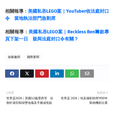
相關報導：
美國私吞LEGO案｜YouTuber收法庭封口
令 當地執法部門急割席
相關報導：
美國私吞LEGO案｜Reckless Ben籌款專
頁下架一日 疑與法庭封口令有關？
娛樂趣聞
國際要聞
較舊
較新的
世界盃2026｜英國3:2贏墨西哥 佐
世界盃 2026｜埃及攝影師用1930年
敦軒達臣蝦碌墮地傷及手腕成焦點
製相機影比賽