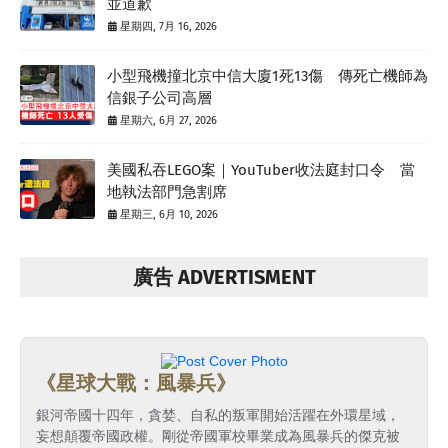
並道歉
星期四, 7月 16, 2026
小型飛機撞北京中信大廈1死13傷 傳死亡機師為
信銀子公司高層
星期六, 6月 27, 2026
美國私吞LEGO案｜YouTuber收法庭封口令 當
地執法部門急割席
星期三, 6月 10, 2026
廣吿 ADVERTISMENT
《星球大戰：風暴兵》
銀河帝國十四年，貪婪、自私的叛軍開始活躍在外環星域，
妄想顛覆帝國政權。剛從帝國軍校畢業成為風暴兵的傑克被