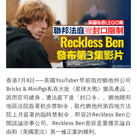
香港7月8日——美國YouTuber早前指控猶他州公司
Bricks & Minifigs私吞大批《星球大戰》樂高產品，
因而官司纏身，遭法庭下達「封口令」。猶他聯邦
地區法院簽署初步禁制令，取代猶他州第四地方法
院上月簽署的臨時禁制令，即容許Reckless Ben公
開談論涉事公司。Reckless Ben形容是重獲言論自
由和《美國憲法》第一修正案的權利。