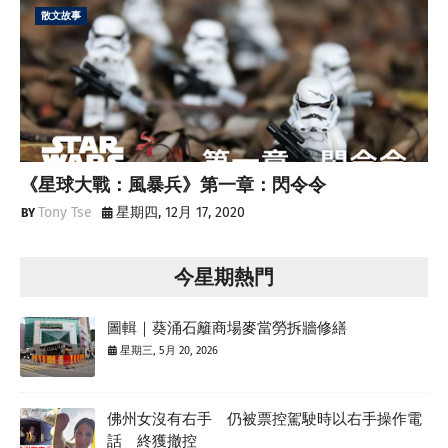
散文故事
《星球大戰：風暴兵》第一章：閃令令
Tony Tse
星期四, 12月 17, 2020
今星期熱門
圖輯｜葵涌石籬商場麥當勞拆牆修繕
星期三, 5月 20, 2026
佛州女沒有右手 仍被票控駕駛時以右手操作電
話 終獲撤控